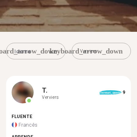
oard_arrow_down
keyboard_arrow_down
Verviers
T.
9
format_quote
Verviers
FLUENTE
Francês