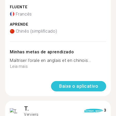
FLUENTE
Francês
APRENDE
Chinês (simplificado)
Minhas metas de aprendizado
Maîtriser l’orale en anglais et en chinois...
Leia mais
Baixe o aplicativo
T.
3
format_quote
Verviers