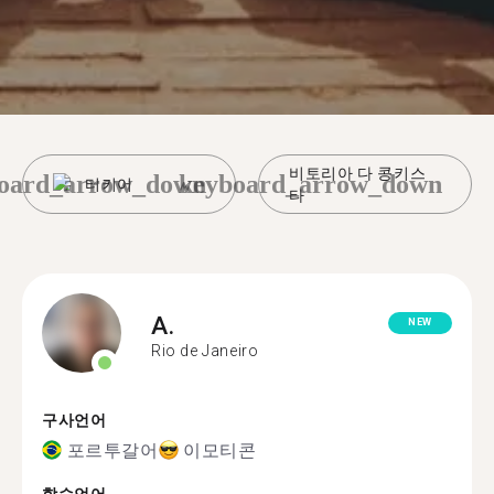
비토리아 다 콩키스
oard_arrow_down
keyboard_arrow_down
터키어
타
A.
NEW
Rio de Janeiro
구사언어
포르투갈어
이모티콘