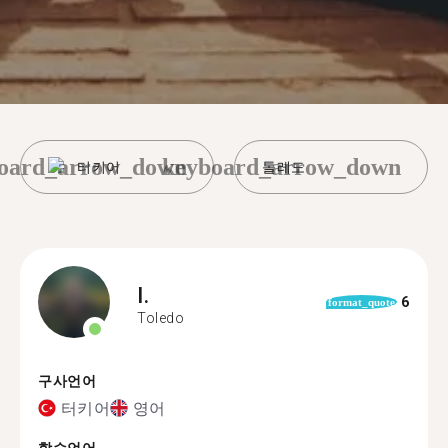
oard_arrow_down
keyboard_arrow_down
터키어
톨레도
I.
6
format_quote
Toledo
구사언어
터키어
영어