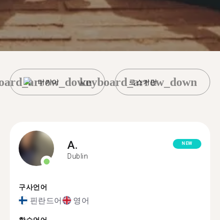
oard_arrow_down
keyboard_arrow_down
터키어
로스커먼
A.
NEW
Dublin
구사언어
핀란드어
영어