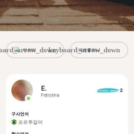
oard_arrow_down
keyboard_arrow_down
터키어
페트롤리나
E.
2
format_quote
Petrolina
구사언어
포르투갈어