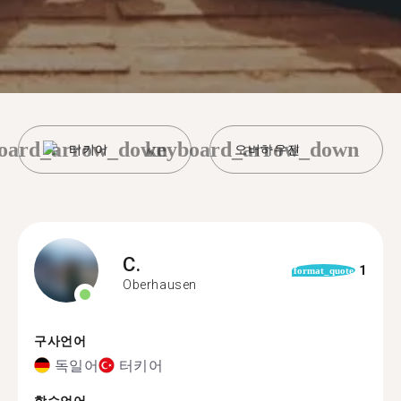
oard_arrow_down
keyboard_arrow_down
터키어
오버하우젠
C.
1
format_quote
Oberhausen
구사언어
독일어
터키어