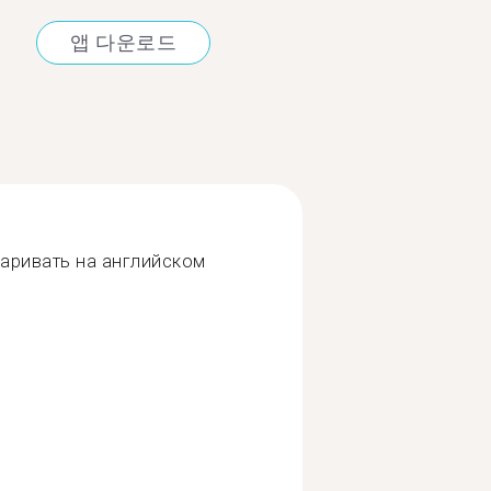
앱 다운로드
аривать на английском