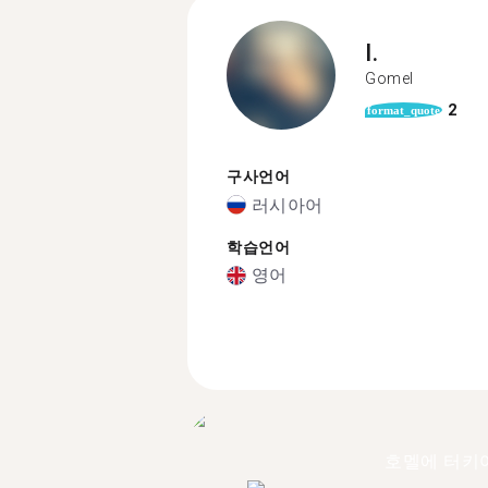
I.
Gomel
2
format_quote
구사언어
러시아어
학습언어
영어
호멜에 터키