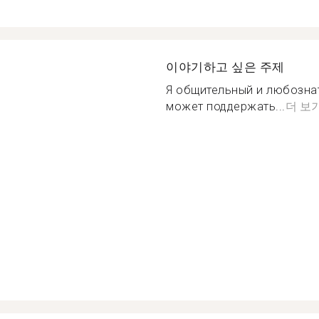
이야기하고 싶은 주제
Я общительный и любозна
может поддержать...
더 보