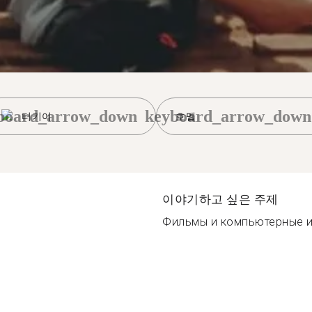
board_arrow_down
keyboard_arrow_down
터키어
호멜
이야기하고 싶은 주제
Фильмы и компьютерные иг