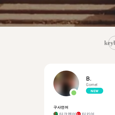
key
B.
Gomel
NEW
구사언어
터크멘어
터키어