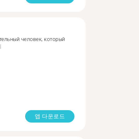
тельный человек, который
기
앱 다운로드