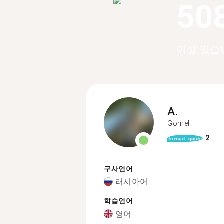
50
이상 있습
A.
Gomel
2
format_quote
구사언어
러시아어
학습언어
영어