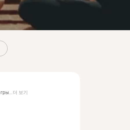
ры...
더 보기