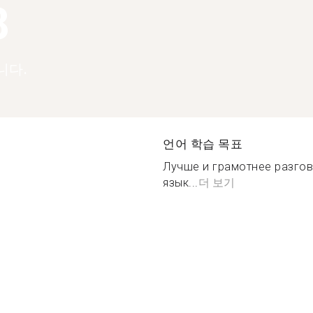
8
니다.
언어 학습 목표
Лучше и грамотнее разгов
язык...
더 보기