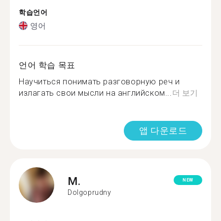
학습언어
영어
언어 학습 목표
Научиться понимать разговорную реч и
излагать свои мысли на английском...
더 보기
앱 다운로드
M.
NEW
Dolgoprudny