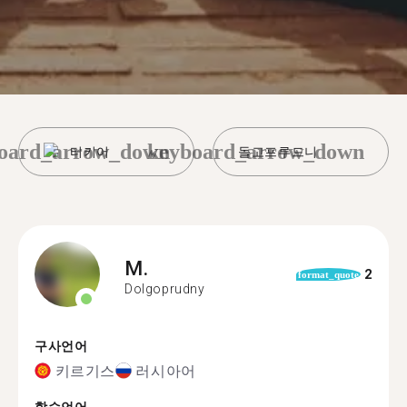
oard_arrow_down
keyboard_arrow_down
터키어
돌고프루드니
M.
2
format_quote
Dolgoprudny
구사언어
키르기스
러시아어