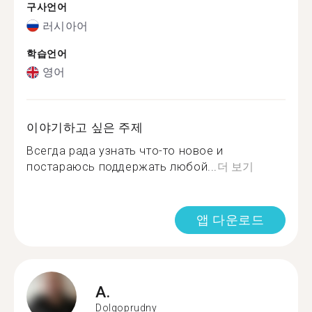
구사언어
러시아어
학습언어
영어
이야기하고 싶은 주제
Всегда рада узнать что-то новое и
постараюсь поддержать любой...
더 보기
앱 다운로드
A.
Dolgoprudny