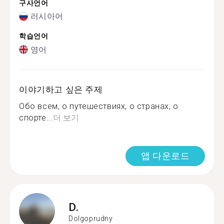
구사언어
러시아어
학습언어
영어
이야기하고 싶은 주제
Обо всем, о путешествиях, о странах, о
спорте...
더 보기
앱 다운로드
D.
Dolgoprudny