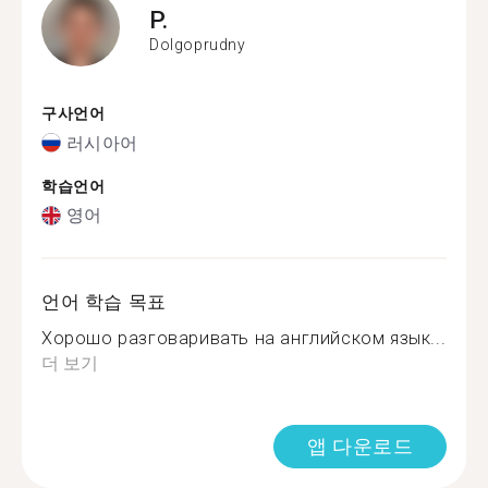
P.
Dolgoprudny
구사언어
러시아어
학습언어
영어
언어 학습 목표
Хорошо разговаривать на английском язык...
더 보기
앱 다운로드