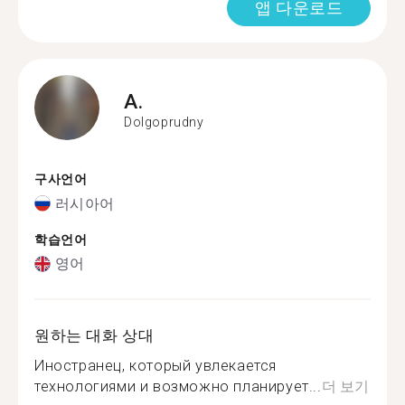
앱 다운로드
A.
Dolgoprudny
구사언어
러시아어
학습언어
영어
원하는 대화 상대
Иностранец, который увлекается
технологиями и возможно планирует...
더 보기