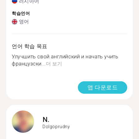
러시아어
학습언어
영어
언어 학습 목표
Улучшить свой английский и начать учить
французски...
더 보기
앱 다운로드
N.
Dolgoprudny