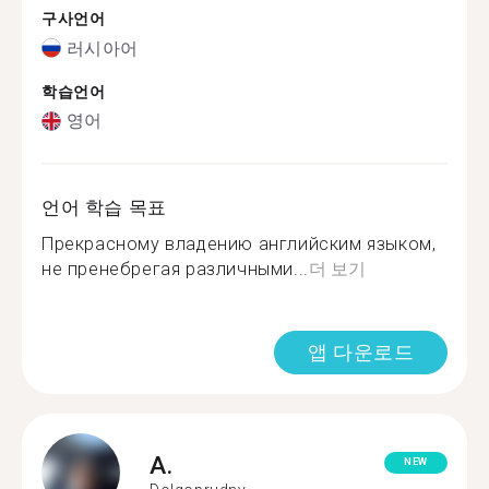
구사언어
러시아어
학습언어
영어
언어 학습 목표
Прекрасному владению английским языком,
не пренебрегая различными...
더 보기
앱 다운로드
A.
NEW