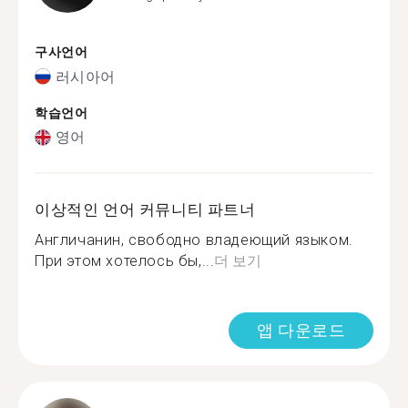
구사언어
러시아어
학습언어
영어
이상적인 언어 커뮤니티 파트너
Англичанин, свободно владеющий языком.
При этом хотелось бы,...
더 보기
앱 다운로드