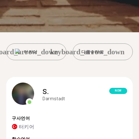
oard_arrow_down
keyboard_arrow_down
터키어
다름슈타트
S.
NEW
Darmstadt
구사언어
터키어