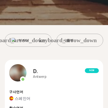
oard_arrow_down
keyboard_arrow_down
터키어
샤틀레
D.
NEW
Antwerp
구사언어
스페인어