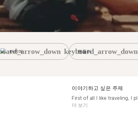
board_arrow_down
keyboard_arrow_down
터키어
챈들러
이야기하고 싶은 주제
First of all I like traveling, I 
더 보기