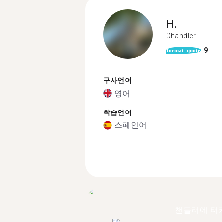
H.
Chandler
9
format_quote
구사언어
영어
학습언어
스페인어
챈들러에 터