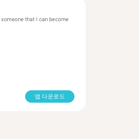
o someone that I can become
앱 다운로드