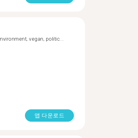
vironment, vegan, politic...
앱 다운로드