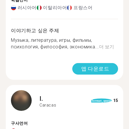
학습언어
러시아어
이탈리아어
프랑스어
이야기하고 싶은 주제
Музыка, литература, игры, фильмы,
психология, философия, экономика...
더 보기
앱 다운로드
I.
15
format_quote
Caracas
구사언어