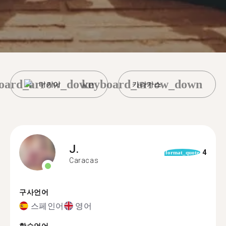
oard_arrow_down
keyboard_arrow_down
터키어
카라카스
J.
4
format_quote
Caracas
구사언어
스페인어
영어