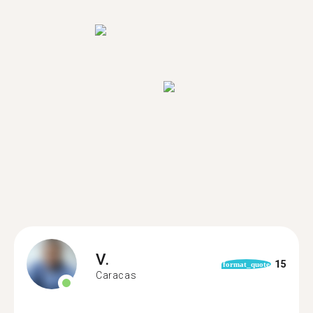
V.
15
format_quote
Caracas