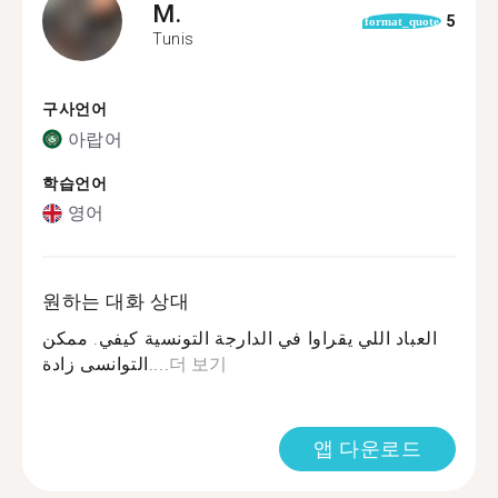
M.
5
format_quote
Tunis
구사언어
아랍어
학습언어
영어
원하는 대화 상대
العباد اللي يقراوا في الدارجة التونسية كيفي. ممكن
التوانسى زادة....
더 보기
앱 다운로드