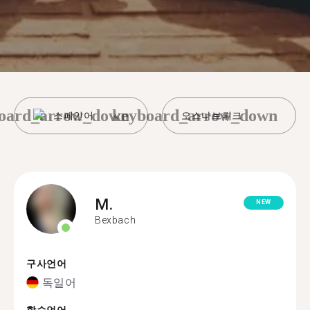
oard_arrow_down
keyboard_arrow_down
스페인어
오스나브뤼크
M.
NEW
Bexbach
구사언어
독일어