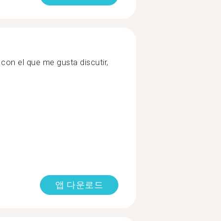
on el que me gusta discutir,
앱 다운로드