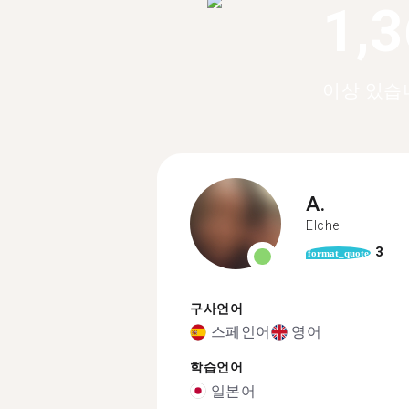
1,
이상 있습
A.
Elche
3
format_quote
구사언어
스페인어
영어
학습언어
일본어