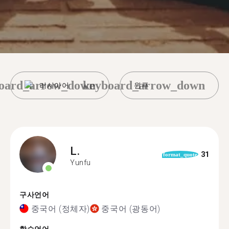
oard_arrow_down
keyboard_arrow_down
러시아어
윈푸
L.
31
format_quote
Yunfu
구사언어
중국어 (정체자)
중국어 (광동어)