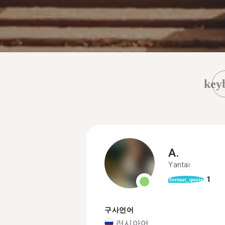
key
A.
Yantai
1
format_quote
구사언어
러시아어