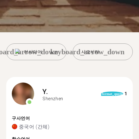
oard_arrow_down
keyboard_arrow_down
러시아어
샤오시타
Y.
1
format_quote
Shenzhen
구사언어
중국어 (간체)