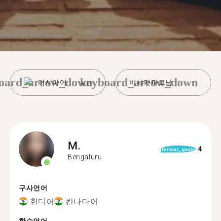
oard_arrow_down
keyboard_arrow_down
러시아어
비샤카파트남
M.
4
format_quote
Bengaluru
구사언어
힌디어
칸나다어