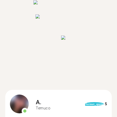
A.
5
format_quote
Temuco