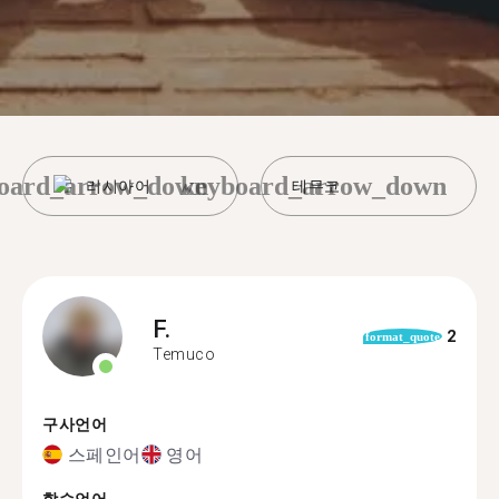
oard_arrow_down
keyboard_arrow_down
러시아어
테무코
F.
2
format_quote
Temuco
구사언어
스페인어
영어