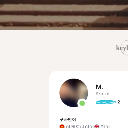
key
M.
Skopje
2
format_quote
구사언어
마케도니아어
영어