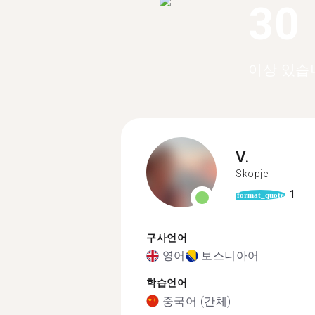
30
이상 있습
V.
Skopje
1
format_quote
구사언어
영어
보스니아어
학습언어
중국어 (간체)