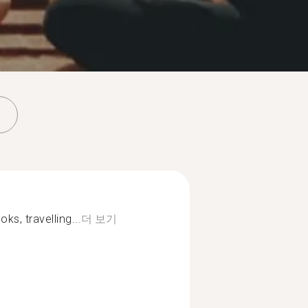
oks, travelling...
더 보기