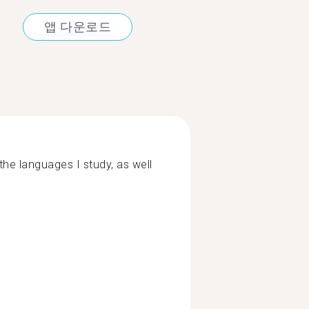
앱 다운로드
the languages I study, as well