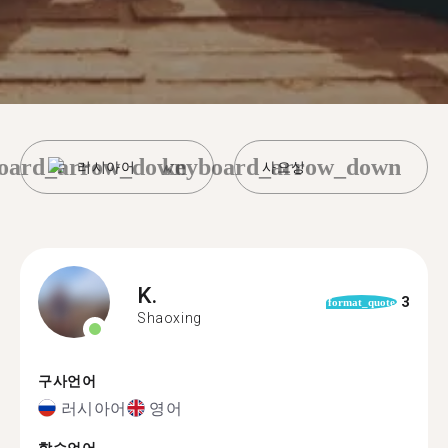
oard_arrow_down
keyboard_arrow_down
러시아어
사오싱
K.
3
format_quote
Shaoxing
구사언어
러시아어
영어