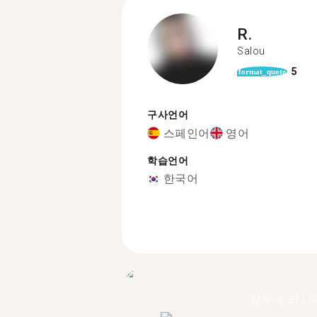
R.
Salou
5
format_quote
구사언어
스페인어
영어
학습언어
한국어
살루에 러시