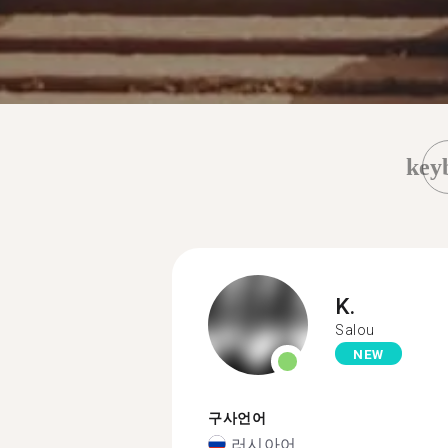
key
K.
Salou
NEW
구사언어
러시아어