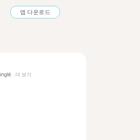
앱 다운로드
nglê...
더 보기