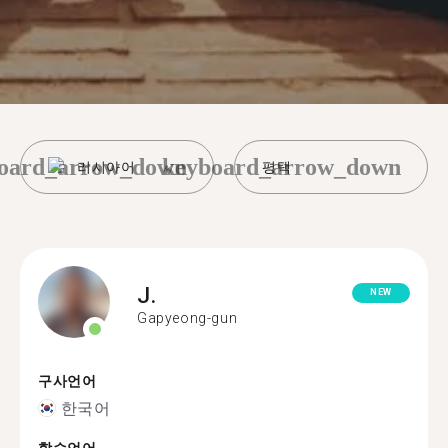
oard_arrow_down
keyboard_arrow_down
러시아어
평택
J.
NEW
Gapyeong-gun
구사언어
한국어