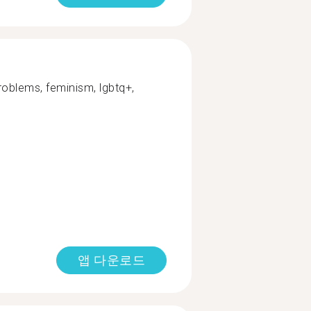
problems, feminism, lgbtq+,
앱 다운로드