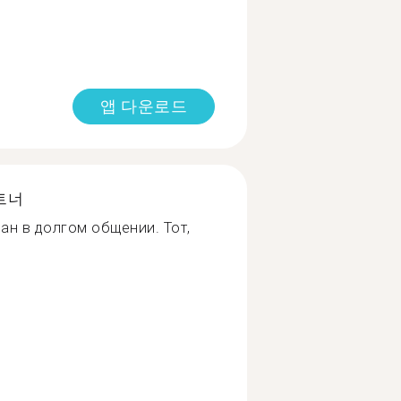
앱 다운로드
트너
ван в долгом общении. Тот,