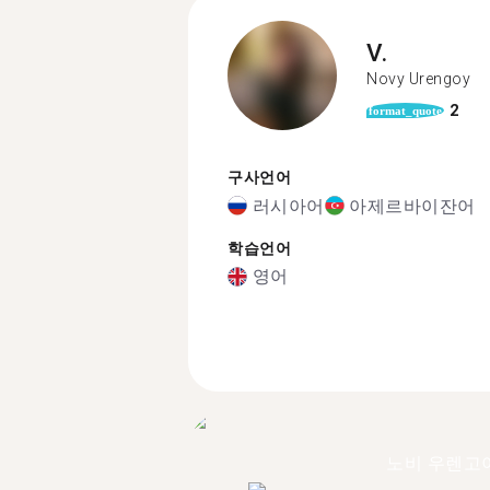
V.
Novy Urengoy
2
format_quote
구사언어
러시아어
아제르바이잔어
학습언어
영어
노비 우렌고