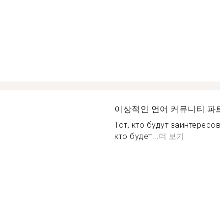
이상적인 언어 커뮤니티 파
Тот, кто будут заинтересо
кто будет...
더 보기