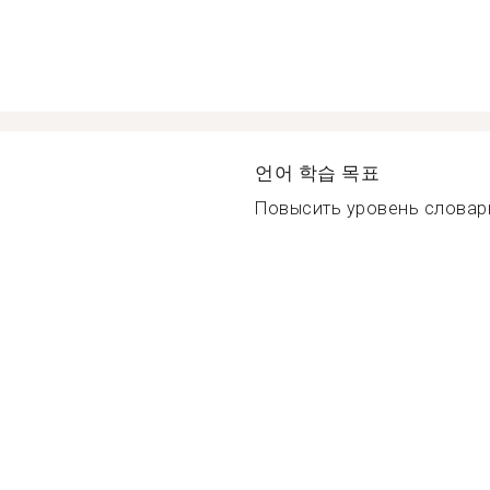
언어 학습 목표
Повысить уровень словарн