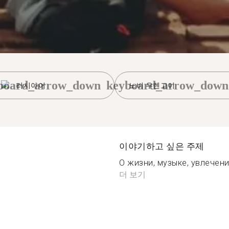
board_arrow_down
keyboard_arrow_down
러시아어
노비 우렌고이
이야기하고 싶은 주제
О жизни, музыке, увлечения
더 보기