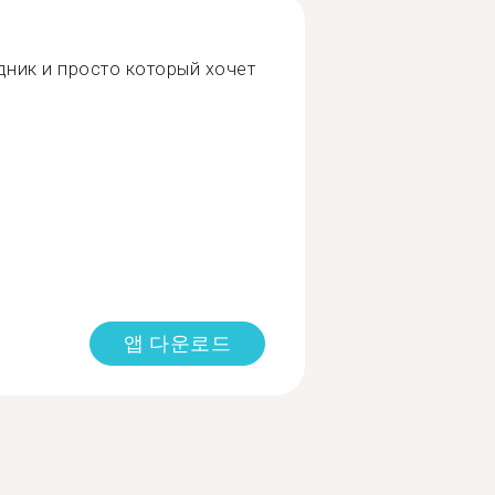
ник и просто который хочет
앱 다운로드