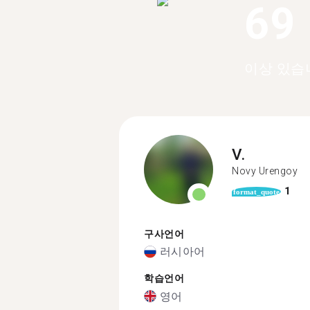
69
이상 있습
V.
Novy Urengoy
1
format_quote
구사언어
러시아어
학습언어
영어