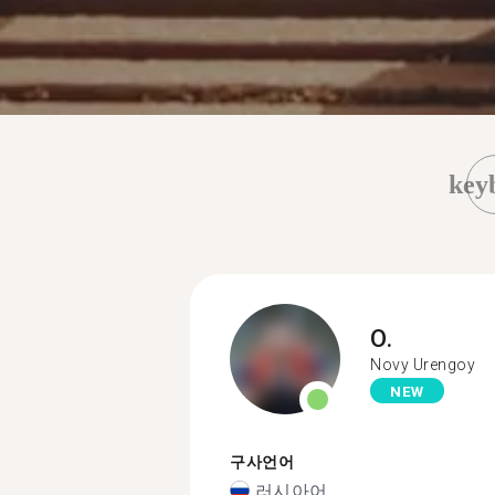
key
O.
Novy Urengoy
NEW
구사언어
러시아어