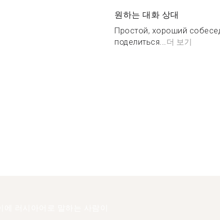
원하는 대화 상대
Простой, хороший собесед
поделиться...
더 보기
이에 러시아어로 말하는 사람이