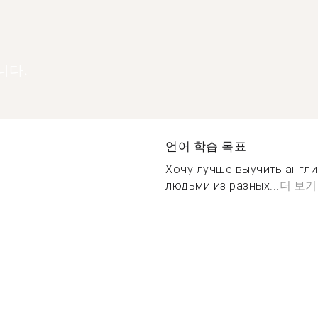
니다.
언어 학습 목표
Хочу лучше выучить англи
людьми из разных...
더 보기