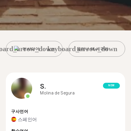
oard_arrow_down
keyboard_arrow_down
러시아어
몰리나 데 세구라
S.
NEW
Molina de Segura
구사언어
스페인어