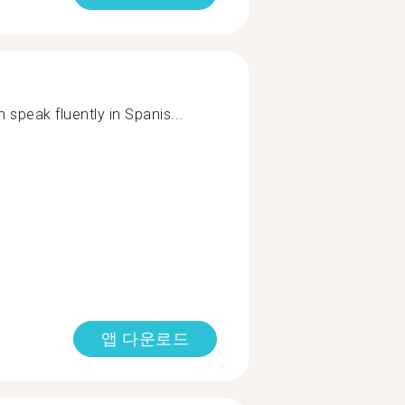
 speak fluently in Spanis...
앱 다운로드