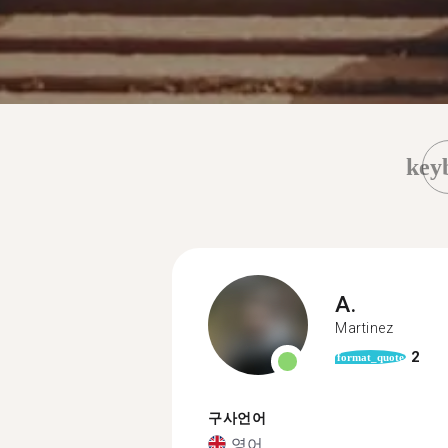
key
A.
Martinez
2
format_quote
구사언어
영어