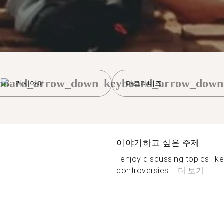
board_arrow_down
keyboard_arrow_down
러시아어
마르티네즈
이야기하고 싶은 주제
i enjoy discussing topics lik
controversies....
더 보기