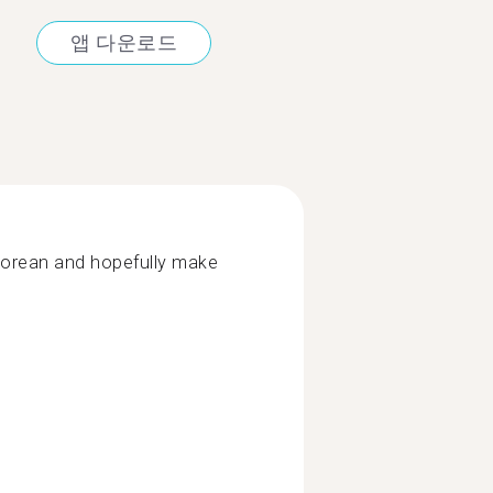
앱 다운로드
Korean and hopefully make