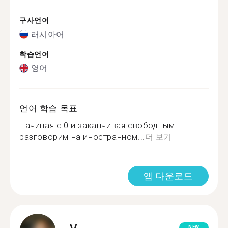
구사언어
러시아어
학습언어
영어
언어 학습 목표
Начиная с 0 и заканчивая свободным
разговорим на иностранном...
더 보기
앱 다운로드
NEW