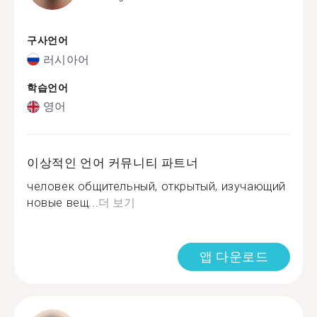
구사언어
러시아어
학습언어
영어
이상적인 언어 커뮤니티 파트너
человек общительный, открытый, изучающий
новые вещ...
더 보기
앱 다운로드