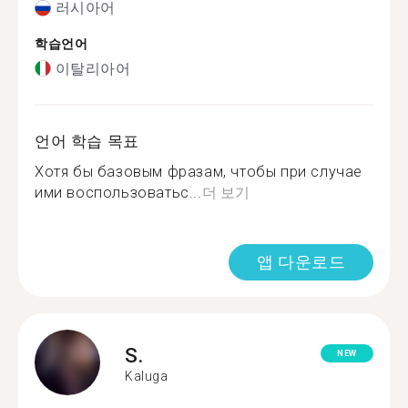
러시아어
학습언어
이탈리아어
언어 학습 목표
Хотя бы базовым фразам, чтобы при случае
ими воспользоватьс...
더 보기
앱 다운로드
S.
NEW
Kaluga