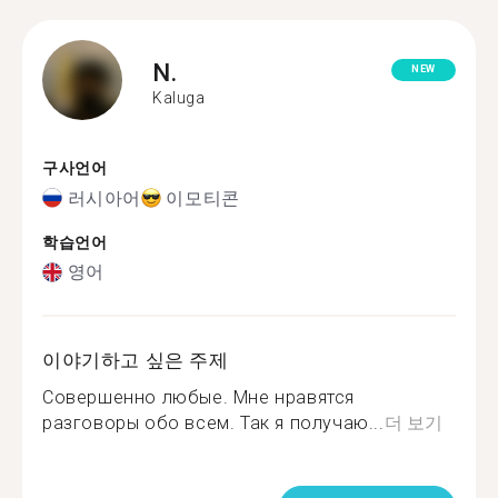
N.
NEW
Kaluga
구사언어
러시아어
이모티콘
학습언어
영어
이야기하고 싶은 주제
Совершенно любые. Мне нравятся
разговоры обо всем. Так я получаю...
더 보기