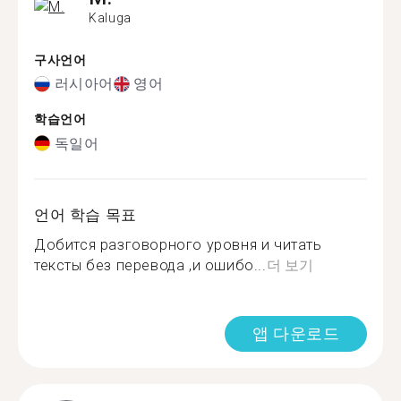
Kaluga
구사언어
러시아어
영어
학습언어
독일어
언어 학습 목표
Добится разговорного уровня и читать
тексты без перевода ,и ошибо...
더 보기
앱 다운로드