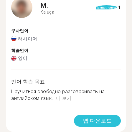
M.
1
format_quote
Kaluga
구사언어
러시아어
학습언어
영어
언어 학습 목표
Научиться свободно разговаривать на
английском язык...
더 보기
앱 다운로드