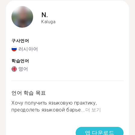
N.
Kaluga
구사언어
러시아어
학습언어
영어
언어 학습 목표
Хочу получить языковую практику,
преодолеть языковой барье...
더 보기
앱 다운로드