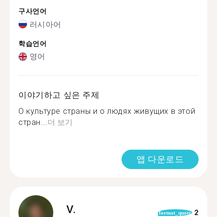
구사언어
러시아어
학습언어
영어
이야기하고 싶은 주제
О культуре страны и о людях живущих в этой
стран...
더 보기
앱 다운로드
V.
2
format_quote