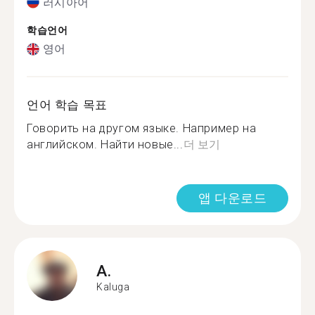
러시아어
학습언어
영어
언어 학습 목표
Говорить на другом языке. Например на
английском. Найти новые...
더 보기
앱 다운로드
A.
Kaluga