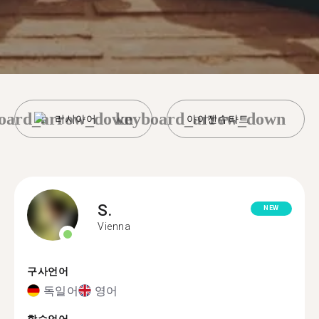
oard_arrow_down
keyboard_arrow_down
러시아어
아이젠슈타트
S.
NEW
Vienna
구사언어
독일어
영어