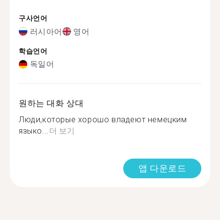
구사언어
러시아어
영어
학습언어
독일어
원하는 대화 상대
Люди,которые хорошо владеют немецким
языко...
더 보기
앱 다운로드