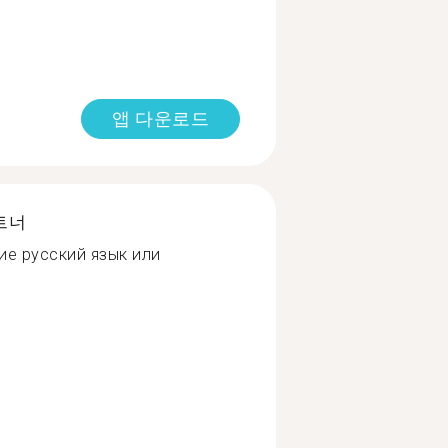
앱 다운로드
트너
ие русский язык или