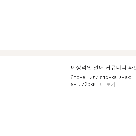
이상적인 언어 커뮤니티 파
Японец или японка, знающ
английски...
더 보기