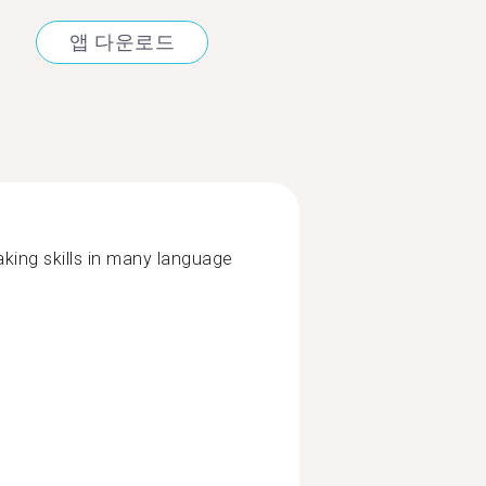
앱 다운로드
king skills in many language