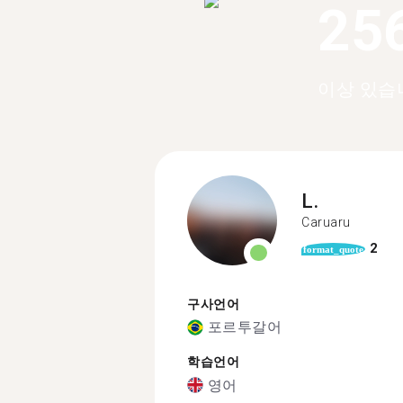
25
이상 있습
L.
Caruaru
2
format_quote
구사언어
포르투갈어
학습언어
영어