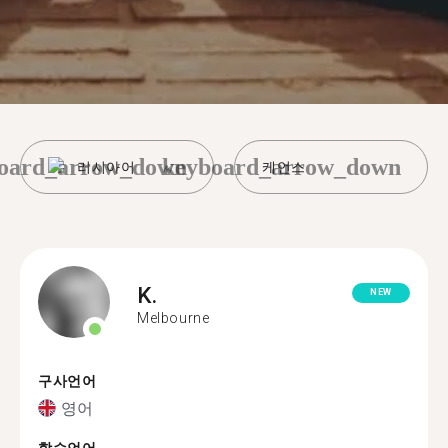
oard_arrow_down
keyboard_arrow_down
러시아어
케언스
K.
NEW
Melbourne
구사언어
영어