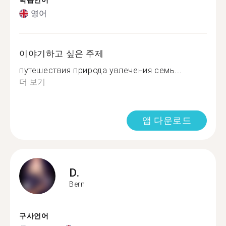
학습언어
영어
이야기하고 싶은 주제
путешествия природа увлечения семь...
더 보기
앱 다운로드
D.
Bern
구사언어