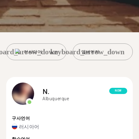
oard_arrow_down
keyboard_arrow_down
러시아어
앨버커키
N.
NEW
Albuquerque
구사언어
러시아어