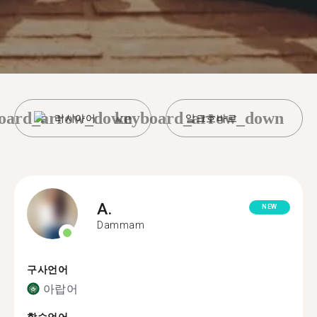
oard_arrow_down
keyboard_arrow_down
러시아어
알크호바르
A.
NEW
Dammam
구사언어
아랍어