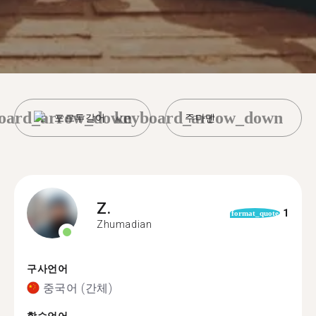
oard_arrow_down
keyboard_arrow_down
포르투갈어
주마뎬
Z.
1
format_quote
Zhumadian
구사언어
중국어 (간체)