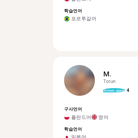
학습언어
포르투갈어
M.
Torun
4
format_quote
구사언어
폴란드어
영어
학습언어
일본어