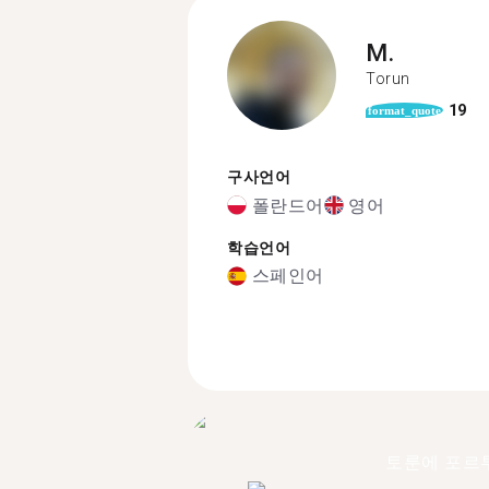
M.
Torun
19
format_quote
구사언어
폴란드어
영어
학습언어
스페인어
토룬에 포르