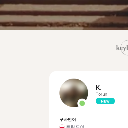
key
K.
Torun
NEW
구사언어
폴란드어