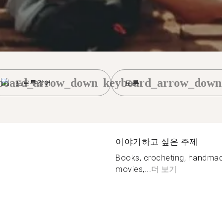
board_arrow_down
keyboard_arrow_down
포르투갈어
토룬
이야기하고 싶은 주제
Books, crocheting, handmade,
movies,...
더 보기