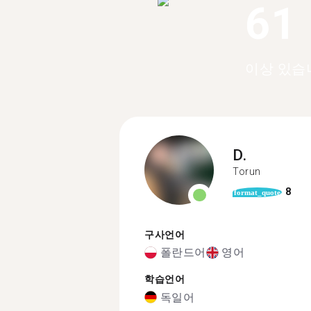
61
이상 있습
D.
Torun
8
format_quote
구사언어
폴란드어
영어
학습언어
독일어