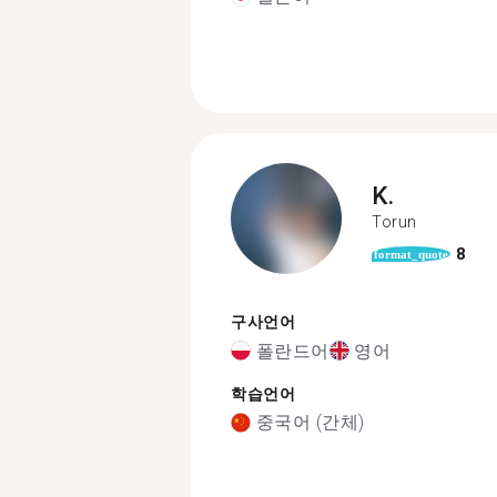
K.
Torun
8
format_quote
구사언어
폴란드어
영어
학습언어
중국어 (간체)