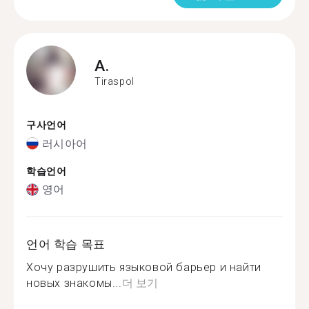
A.
Tiraspol
구사언어
러시아어
학습언어
영어
언어 학습 목표
Хочу разрушить языковой барьер и найти
новых знакомы...
더 보기