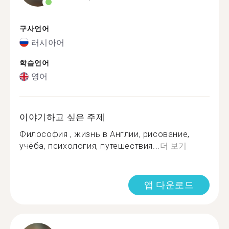
구사언어
러시아어
학습언어
영어
이야기하고 싶은 주제
Философия , жизнь в Англии, рисование,
учёба, психология, путешествия...
더 보기
앱 다운로드