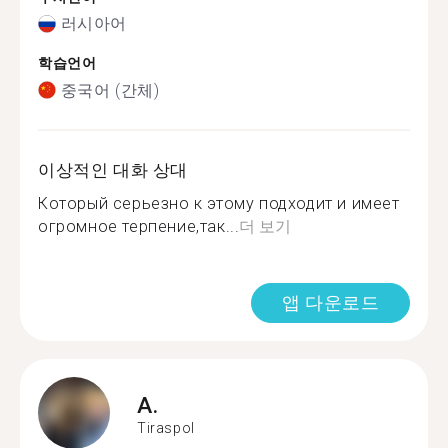
러시아어
학습언어
중국어 (간체)
이상적인 대화 상대
Который серьезно к этому подходит и имеет
огромное терпение,так...
더 보기
앱 다운로드
A.
Tiraspol