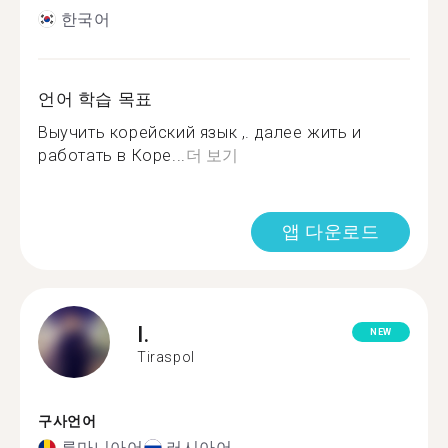
한국어
언어 학습 목표
Выучить корейский язык ,. далее жить и
работать в Коре...
더 보기
앱 다운로드
I.
NEW
Tiraspol
구사언어
루마니아어
러시아어