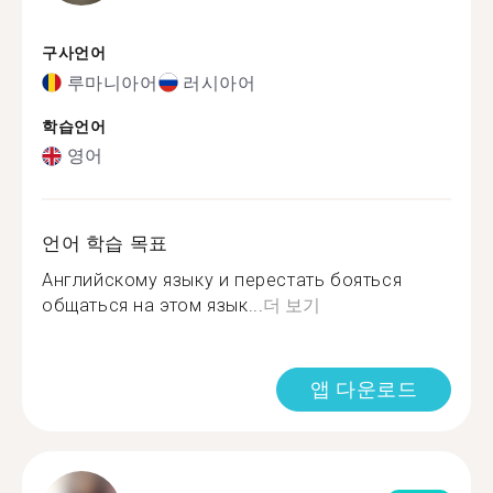
구사언어
루마니아어
러시아어
학습언어
영어
언어 학습 목표
Английскому языку и перестать бояться
общаться на этом язык...
더 보기
앱 다운로드