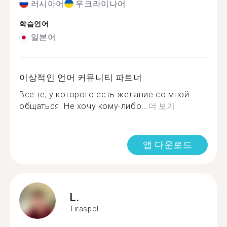
러시아어
우크라이나어
학습언어
일본어
이상적인 언어 커뮤니티 파트너
Все те, у которого есть желание со мной
общаться. Не хочу кому-либо...
더 보기
앱 다운로드
L.
Tiraspol