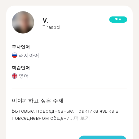
V.
NEW
Tiraspol
구사언어
러시아어
학습언어
영어
이야기하고 싶은 주제
Бытовые, повседневные, практика языка в
повседневном общени...
더 보기