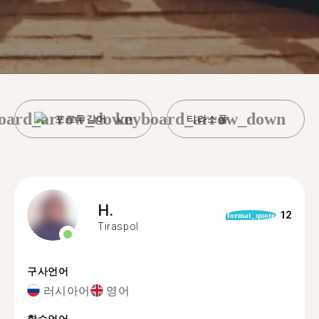
oard_arrow_down
keyboard_arrow_down
포르투갈어
티라스폴
H.
12
format_quote
Tiraspol
구사언어
러시아어
영어