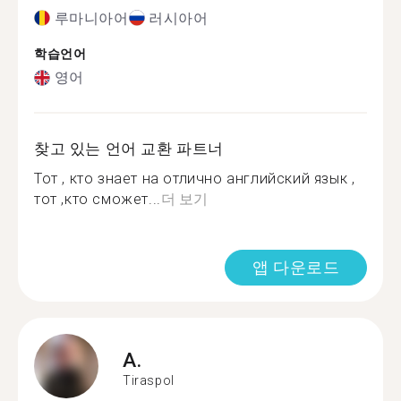
루마니아어
러시아어
학습언어
영어
찾고 있는 언어 교환 파트너
Тот , кто знает на отлично английский язык ,
тот ,кто сможет...
더 보기
앱 다운로드
A.
Tiraspol