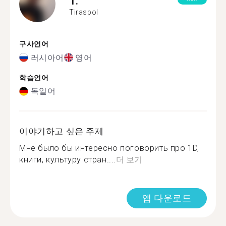
T.
Tiraspol
구사언어
러시아어
영어
학습언어
독일어
이야기하고 싶은 주제
Мне было бы интересно поговорить про 1D,
книги, культуру стран....
더 보기
앱 다운로드