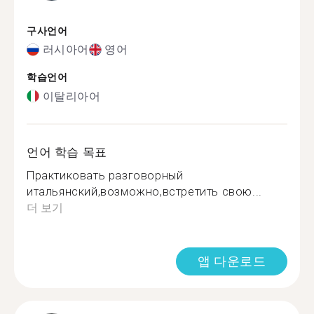
구사언어
러시아어
영어
학습언어
이탈리아어
언어 학습 목표
Практиковать разговорный
итальянский,возможно,встретить свою...
더 보기
앱 다운로드