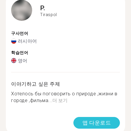
P.
Tiraspol
구사언어
러시아어
학습언어
영어
이야기하고 싶은 주제
Хотелось бы поговорить о природе ,жизни в
городе ,фильма...
더 보기
앱 다운로드