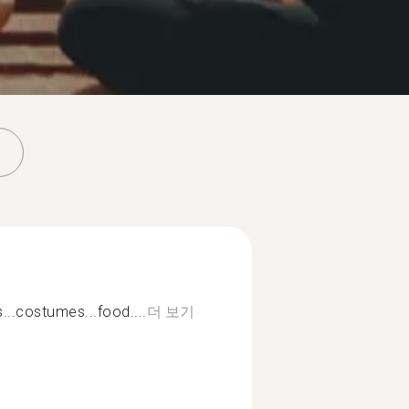
s...costumes...food....
더 보기