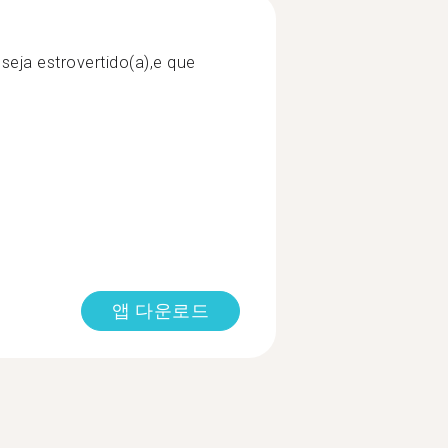
seja estrovertido(a),e que
앱 다운로드