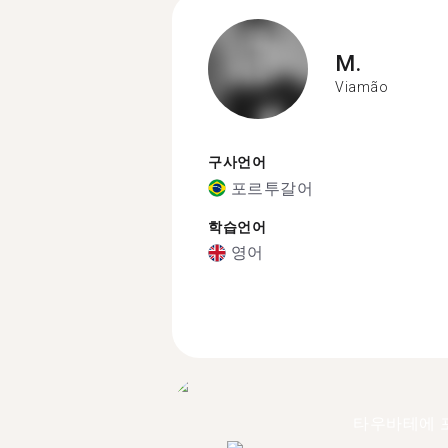
M.
Viamão
구사언어
포르투갈어
학습언어
영어
타우바테에 