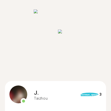
J.
3
format_quote
Taizhou