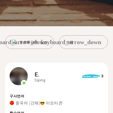
oard_arrow_down
keyboard_arrow_down
포르투갈어
쓰핑
E.
3
format_quote
Siping
구사언어
중국어 (간체)
이모티콘