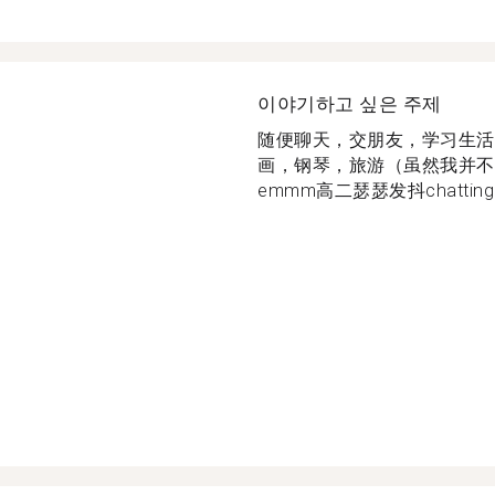
이야기하고 싶은 주제
随便聊天，交朋友，学习生活
画，钢琴，旅游（虽然我并不
emmm高二瑟瑟发抖chatting.