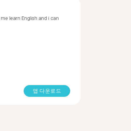
 me learn English and i can
앱 다운로드