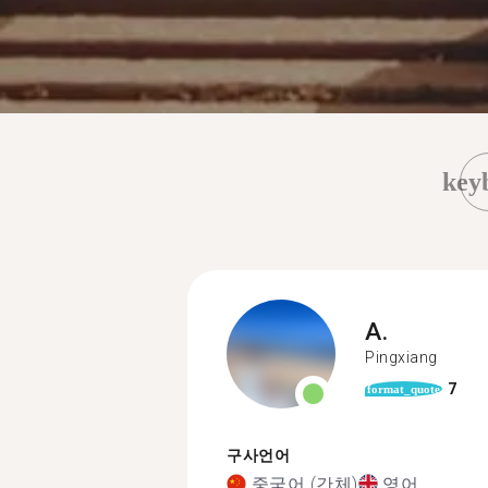
key
A.
Pingxiang
7
format_quote
구사언어
중국어 (간체)
영어