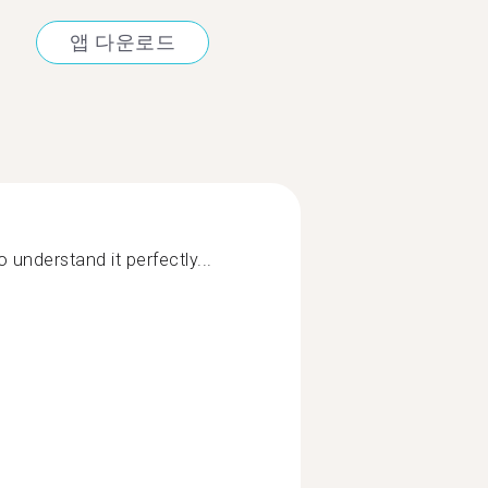
앱 다운로드
 understand it perfectly...