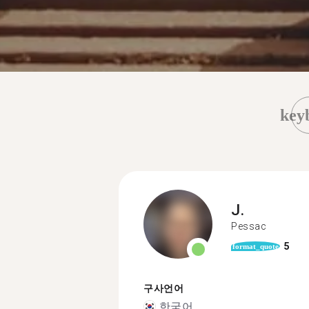
key
J.
Pessac
5
format_quote
구사언어
한국어