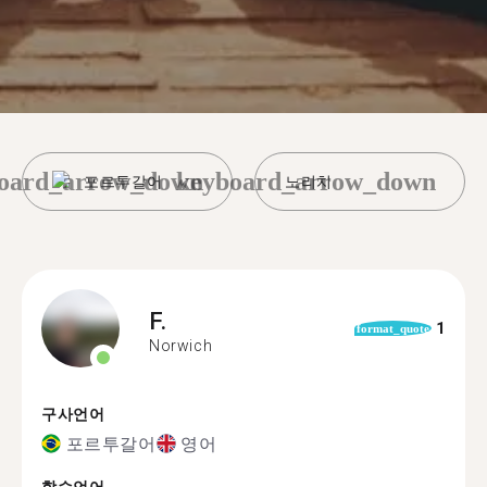
oard_arrow_down
keyboard_arrow_down
포르투갈어
노리치
F.
1
format_quote
Norwich
구사언어
포르투갈어
영어