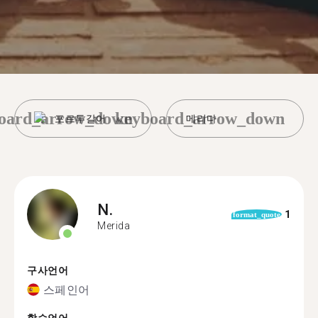
oard_arrow_down
keyboard_arrow_down
포르투갈어
메리다
N.
1
format_quote
Merida
구사언어
스페인어