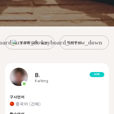
oard_arrow_down
keyboard_arrow_down
포르투갈어
루저우시
B.
NEW
Kaifeng
구사언어
중국어 (간체)