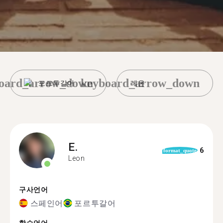
oard_arrow_down
keyboard_arrow_down
포르투갈어
레온
E.
6
format_quote
Leon
구사언어
스페인어
포르투갈어