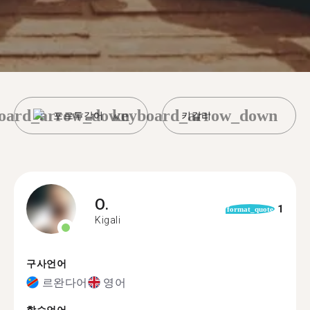
oard_arrow_down
keyboard_arrow_down
포르투갈어
키갈리
O.
1
format_quote
Kigali
구사언어
르완다어
영어