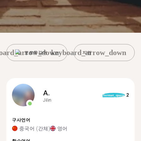
oard_arrow_down
keyboard_arrow_down
포르투갈어
지린
A.
2
format_quote
Jilin
구사언어
중국어 (간체)
영어