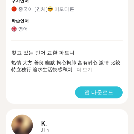
구사언어
중국어 (간체)
이모티콘
학습언어
영어
찾고 있는 언어 교환 파트너
热情 大方 善良 幽默 掏心掏肺 富有耐心 激情 比较
特立独行 追求生活快感和刺...
더 보기
앱 다운로드
K.
Jilin