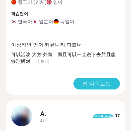
중국어 (간체)
영어
학습언어
한국어
일본어
독일어
이상적인 언어 커뮤니티 파트너
可以活泼 大方 外向，而且可以一直说下去并且能
够理解对...
더 보기
앱 다운로드
A.
17
format_quote
Jilin